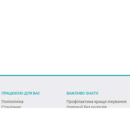
ПРАЦЮЄМО ДЛЯ ВАС
ВАЖЛИВО ЗНАТИ
Поліклініка
Профілактика краще лікування
Стаціонар
Операції без розрізів
Аптека
Поліклініка
Лабораторія
Естетична гінекологія та
пластична хірургія