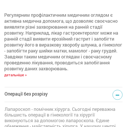
Регулярним профілактичним медичним оглядом є
активна медична допомога, що дозволяє своєчасно
виявляти різні захворювання на ранній стадії
розвитку. Наприклад, лікар гастроентеролог може на
ранній стадії виявити ерозійний гастрит і запобігти
розвитку його в виразкову хворобу шлунка, а гінеколог
- запобігти раку шийки матки, мамолог - раку грудей.
Завдяки таким медичним оглядам і своєчасному
проведенню лікування, проводиться запобігання
розвитку даних захворювань.
детальніше »
Операції без розрізу
Лапароскоп - помічник хірурга. Сьогодні переважна
більшисть операції в гінекології та хірургії
виконуються за допомогою лапароскопа. Єдине
обмеження - майстерність хірурга. У нашому центрі