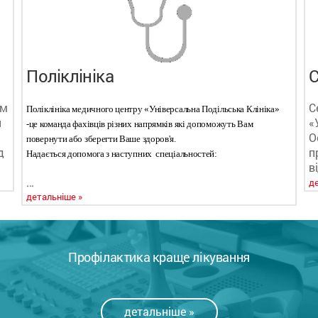
Поліклініка
С
ом
С
Поліклініка медичного центру «Універсальна Подільська Клініка»
й
«
-це команда фахівців різних напрямків які допоможуть Вам
О
повернути або зберегти Ваше здоров'я.
д
п
Надається допомога з наступних спеціальностей:
в
...
д
детальніше »
Профілактика краще лікування
детальніше »