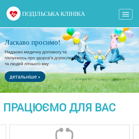
ПОДІЛЬСЬКА КЛІНІКА
Toggl
navig
Ласкаво просимо!
Надаємо медичну допомогу та
піклуємось про здоров’я дорослих, дітей
та людей літнього віку
детальніше »
ПРАЦЮЄМО ДЛЯ ВАС